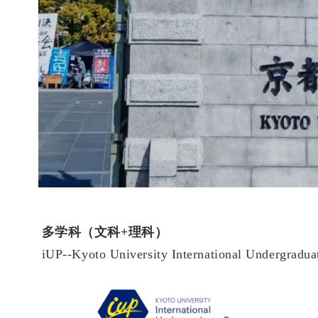
多学科（文科+理科）
iUP--Kyoto University International Undergradu