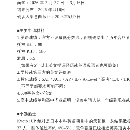
面试：2026 年 2 月 27 日 ～3月16日
结果公布：2026 年4月6日
确认入学意向截止：2026年5月7日
■
主要申请材料
1.英语成绩：官方不设最低分数线，但明确给出了历年合格
托福 iBT：90
托福 PBT：580
雅思：6.5
（如果有5年以上英文授课经历或英语母语者也可豁免）
2.学校或第三方的英文评价表
3.标化成绩：SAT / ACT / AP / IB / A-Level / 高考/ EJU / 
（不同学部要求可能不同）
4.600字英文小论文
5.高中成绩单和高中毕业证明（涵盖申请人从一年级到现在
■
小远贴士
Kyoto iUP 绝对是日本本科英语项目中的天花板！从结果数
37 人，整体通过率约 4%–5%，竞争强度已经接近英美