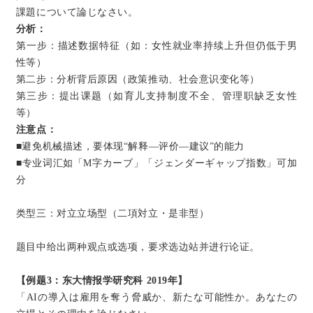
課題について論じなさい。
分析：
第一步：描述数据特征（如：女性就业率持续上升但仍低于男
性等）
第二步：分析背后原因（政策推动、社会意识变化等）
第三步：提出课题（如育儿支持制度不全、管理职缺乏女性
等）
注意点：
■避免机械描述，要体现“解释—评价—建议”的能力
■专业词汇如「M字カーブ」「ジェンダーギャップ指数」可加
分
类型三：对立立场型（二項対立・是非型）
题目中给出两种观点或选项，要求选边站并进行论证。
【例题3：东大情报学研究科 2019年】
「AIの導入は雇用を奪う脅威か、新たな可能性か。あなたの