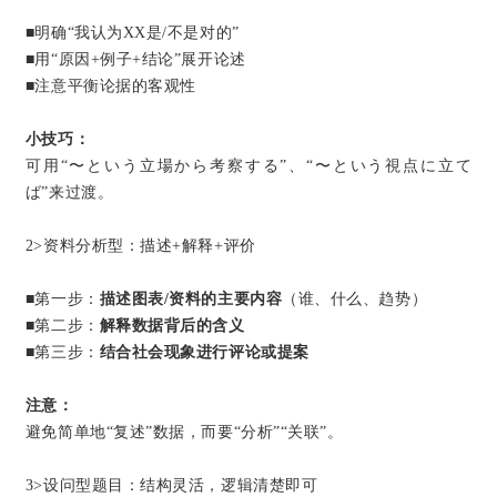
■明确“我认为XX是/不是对的”
■用“原因+例子+结论”展开论述
■注意平衡论据的客观性
小技巧：
可用“〜という立場から考察する”、“〜という視点に立て
ば”来过渡。
2>资料分析型：描述+解释+评价
■第一步：
描述图表/资料的主要内容
（谁、什么、趋势）
■第二步：
解释数据背后的含义
■第三步：
结合社会现象进行评论或提案
注意：
避免简单地“复述”数据，而要“分析”“关联”。
3>设问型题目：结构灵活，逻辑清楚即可