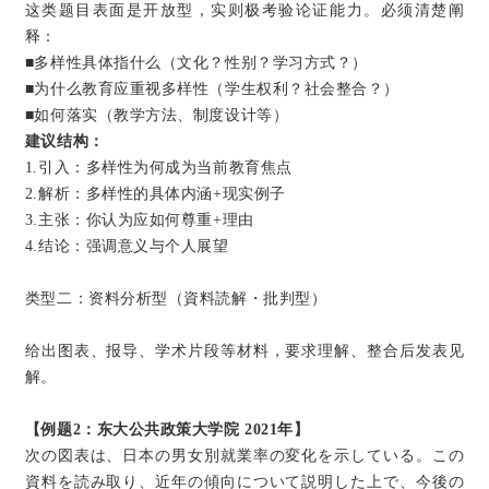
这类题目表面是开放型，实则极考验论证能力。必须清楚阐
释：
■多样性具体指什么（文化？性别？学习方式？）
■为什么教育应重视多样性（学生权利？社会整合？）
■如何落实（教学方法、制度设计等）
建议结构：
1.引入：多样性为何成为当前教育焦点
2.解析：多样性的具体内涵+现实例子
3.主张：你认为应如何尊重+理由
4.结论：强调意义与个人展望
类型二：资料分析型（資料読解・批判型）
给出图表、报导、学术片段等材料，要求理解、整合后发表见
解。
【例题2：东大公共政策大学院 2021年】
次の図表は、日本の男女別就業率の変化を示している。この
資料を読み取り、近年の傾向について説明した上で、今後の