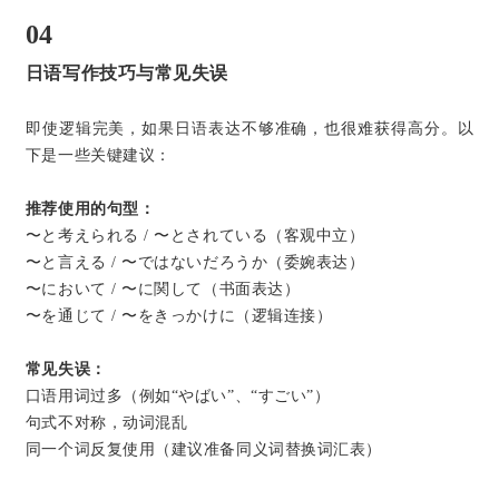
04
日语写作技巧与常见失误
即使逻辑完美，如果日语表达不够准确，也很难获得高分。以
下是一些关键建议：
推荐使用的句型：
〜と考えられる / 〜とされている（客观中立）
〜と言える / 〜ではないだろうか（委婉表达）
〜において / 〜に関して（书面表达）
〜を通じて / 〜をきっかけに（逻辑连接）
常见失误：
口语用词过多（例如“やばい”、“すごい”）
句式不对称，动词混乱
同一个词反复使用（建议准备同义词替换词汇表）