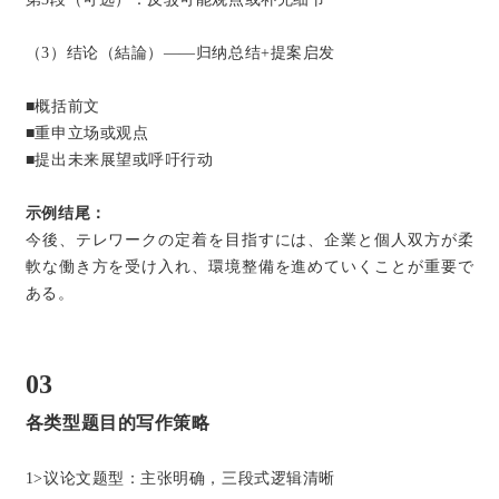
（3）结论（結論）——归纳总结+提案启发
■概括前文
■重申立场或观点
■提出未来展望或呼吁行动
示例结尾：
今後、テレワークの定着を目指すには、企業と個人双方が柔
軟な働き方を受け入れ、環境整備を進めていくことが重要で
ある。
03
各类型题目的写作策略
1>议论文题型：主张明确，三段式逻辑清晰