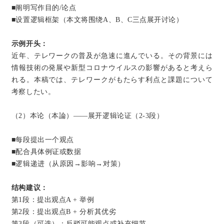
■阐明写作目的/论点
■设置逻辑框架（本文将围绕A、B、C三点展开讨论）
示例开头：
近年、テレワークの普及が急速に進んでいる。その背景には
情報技術の発展や新型コロナウイルスの影響があると考えら
れる。本稿では、テレワークがもたらす利点と課題について
考察したい。
（2）本论（本論）——展开逻辑论证（2-3段）
■每段提出一个观点
■配合具体例证或数据
■逻辑递进（从原因→影响→对策）
结构建议：
第1段：提出观点A + 举例
第2段：提出观点B + 分析其优劣
第3段（可选）：反驳可能观点或补充细节