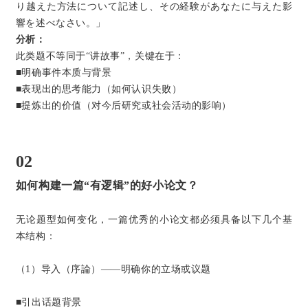
り越えた方法について記述し、その経験があなたに与えた影
響を述べなさい。」
分析：
此类题不等同于“讲故事”，关键在于：
■明确事件本质与背景
■表现出的思考能力（如何认识失败）
■提炼出的价值（对今后研究或社会活动的影响）
02
如何构建一篇“有逻辑”的好小论文？
无论题型如何变化，一篇优秀的小论文都必须具备以下几个基
本结构：
（1）导入（序論）——明确你的立场或议题
■引出话题背景