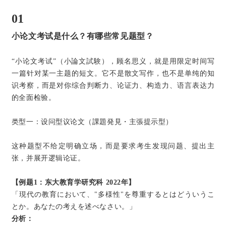
01
小论文考试是什么？有哪些常见题型？
“小论文考试”（小論文試験），顾名思义，就是用限定时间写
一篇针对某一主题的短文。它不是散文写作，也不是单纯的知
识考察，而是对你综合判断力、论证力、
构造力
、语言表达力
的全面检验。
类型一：设问型议论文（課題発見・主張提示型）
这种题型不给定明确立场，而是要求考生发现问题、提出主
张，并展开逻辑论证。
【例题1：东大教育学研究科 2022年】
「現代の教育において、"多様性"を尊重するとはどういうこ
とか。あなたの考えを述べなさい。」
分析：