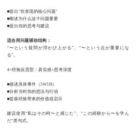
■提出“你发现的核心问题”
■阐述为什么这个问题重要
■提出你的思考与建议
适合用问题驱动结构：
“〜という疑問が浮かび上がる”、“〜という点が重要にな
る”。
4>经验反思型：真实感+思考深度
■描述具体事件（
5W1H
）
■分析当时你的想法与行动
■提炼经验带来的价值或启示
建议使用“私はその時〜と感じた”、“この経験から〜を学ん
だ”类句式。