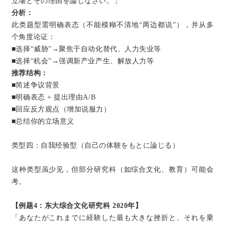
立場とその理由を論じなさい。」
分析：
此类题型需明确表态（不能模糊不清地“两边都说”），并从多
个角度论证：
■选择“威胁”→聚焦于自动化替代、人力失业等
■选择“机会”→强调新产业产生、解放人力等
推荐结构：
■简述争议背景
■明确表态 + 提出理由A/B
■回应反方观点（增加说服力）
■总结你的立场意义
类型四：自我经验型（自己の体験をもとに論じる）
这种类型虽少见，但部分研究科（如综合文化、教育）可能会
考。
【例题4：东大综合文化研究科 2020年】
「あなたがこれまでに経験した最も大きな挫折と、それを乗